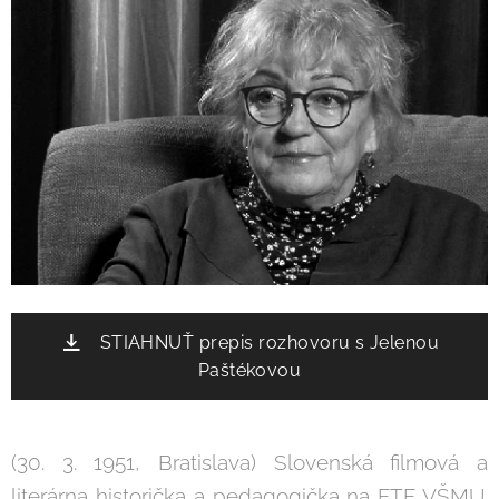
STIAHNUŤ prepis rozhovoru s Jelenou
Paštékovou
(30. 3. 1951, Bratislava) Slovenská filmová a
literárna historička a pedagogička na FTF VŠMU.