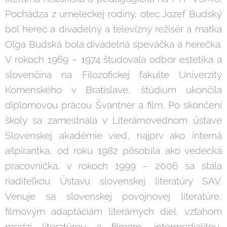
Pochádza z umeleckej rodiny, otec Jozef Budský
bol herec a divadelný a televízny režisér a matka
Oľga Budská bola divadelná speváčka a herečka.
V rokoch 1969 – 1974 študovala odbor estetika a
slovenčina na Filozofickej fakulte Univerzity
Komenského v Bratislave, štúdium ukončila
diplomovou prácou Švantner a film. Po skončení
školy sa zamestnala v Literárnovednom ústave
Slovenskej akadémie vied, najprv ako interná
ašpirantka, od roku 1982 pôsobila ako vedecká
pracovníčka, v rokoch 1999 – 2006 sa stala
riaditeľkou Ústavu slovenskej literatúry SAV.
Venuje sa slovenskej povojnovej literatúre,
filmovým adaptáciám literárnych diel, vzťahom
medzi literatúrou a filmom, intermedialitou,