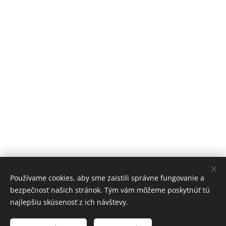
Používame cookies, aby sme zaistili správne fungovanie a
bezpečnosť našich stránok. Tým vám môžeme poskytnúť tú
najlepšiu skúsenosť z ich návštevy.
KFS © 2023