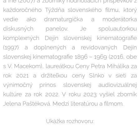
a iné (2007) a zborníky hodnotiacich príspevkov z
každoročného Týždňa slovenského filmu, ktorý
vedie ako dramaturgička a moderátorka
diskusných panelov. Je spoluautorkou
komplexných Dejín slovenskej kinematografie
(1997) a doplnených a revidovaných Dejín
slovenskej kinematografie 1896 – 1969 (2016, obe
s V. Macekom), laureátkou Ceny Petra Mihálika za
rok 2021 a držiteľkou ceny Slnko v sieti za
výnimočný prínos slovenskej audiovizuálnej
kultúre za rok 2022. V roku 2023 vyšiel zborník
Jelena Paštéková. Medzi literatúrou a filmom.
Ukážka rozhovoru: