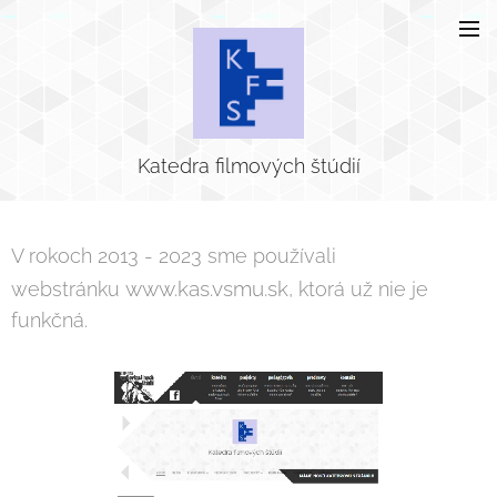
Katedra filmových štúdií
V rokoch 2013 - 2023 sme používali
www.kas
.vsmu.sk
webstránku
, ktorá už nie je
funkčná.