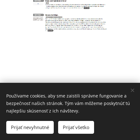
Používame cookies, aby sme zaistili správne fungovanie a
bezpečnosť našich stránok. Tým vám môžeme poskytnúť tú
najlepšiu skúsenosť z ich návštevy.
KFS © 2023
Prijať nevyhnutné
Prijať všetko
Cookies