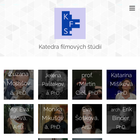
Katedra filmových štúdií
doc.
doc.
prof. PhDr.
Zuzana
prof.
Katarína
Jelena
Mojžišov
Martin
Mišíková
Paštékov
á,
Ciel,
,
á
PhD.
PhD.
PhD.
, PhD.
.
Mgr.
Mgr. art
Mgr. Ing.
Eva
Monika
Eva
Erik
Mgr.
arch.
Filová,
Mikušov
Šošková,
Binder
,
.
á,
ArtD
PhD.
ArtD.
.
PhD
Mgr.
Mgr.