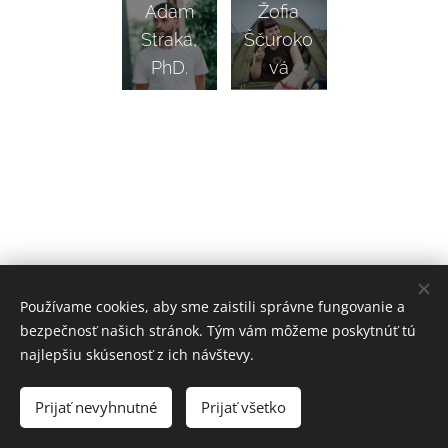
Adam
Žofia
Straka,
Ščuroko
PhD.
vá
Používame cookies, aby sme zaistili správne fungovanie a
bezpečnosť našich stránok. Tým vám môžeme poskytnúť tú
najlepšiu skúsenosť z ich návštevy.
KFS © 2023
Prijať nevyhnutné
Prijať všetko
Cookies