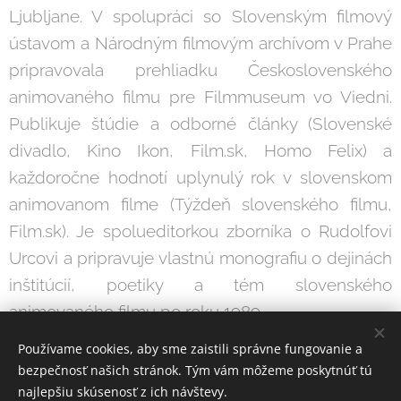
Ljubljane. V spolupráci so Slovenským filmový
ústavom a Národným filmovým archívom v Prahe
pripravovala prehliadku Československého
animovaného filmu pre Filmmuseum vo Viedni.
Publikuje štúdie a odborné články (Slovenské
divadlo, Kino Ikon, Film.sk, Homo Felix) a
každoročne hodnotí uplynulý rok v slovenskom
animovanom filme (Týždeň slovenského filmu,
Film.sk). Je spolueditorkou zborníka o Rudolfovi
Urcovi a pripravuje vlastnú monografiu o dejinách
inštitúcií, poetiky a tém slovenského
animovaného filmu po roku 1989.
Používame cookies, aby sme zaistili správne fungovanie a
bezpečnosť našich stránok. Tým vám môžeme poskytnúť tú
najlepšiu skúsenosť z ich návštevy.