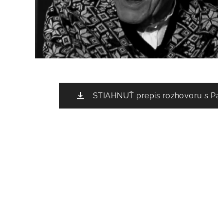
STIAHNUŤ prepis rozhovoru s 