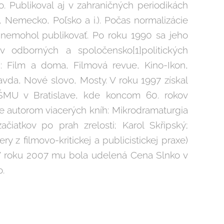
o. Publikoval aj v zahraničných periodikách
, Nemecko, Poľsko a i.). Počas normalizácie
 a nemohol publikovať. Po roku 1990 sa jeho
 odborných a spoločensko[1]politických
: Film a doma, Filmová revue, Kino-Ikon,
avda, Nové slovo, Mosty. V roku 1997 získal
ŠMU v Bratislave, kde koncom 60. rokov
e autorom viacerých kníh: Mikrodramaturgia
čiatkov po prah zrelosti; Karol Skřipský;
ery z filmovo-kritickej a publicistickej praxe)
 V roku 2007 mu bola udelená Cena Slnko v
o.