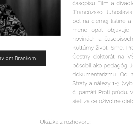
časopisu Film a divadl
(Francúzsko, Juhoslávia
bol na čiernej listine
meno opäť objavuje v
novinách a časopisoch
Kultúrny život, Sme, Pr
Čestný doktorát na V
Pavlom Brankom
pôsobil ako pedagóg. J
dokumentarizmu. Od za
Straty a nálezy 1-3 (výb
či pamäti Proti prúdu.
sieti za celoživotné diel
Ukážka z rozhovoru: