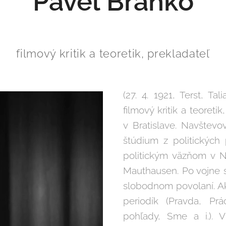
Pavel Branko
filmový kritik a teoretik, prekladateľ
(27. 4. 1921, Terst, Ta
filmový kritik a teoret
v Bratislave. Navštevo
štúdium z politických 
politickým väzňom v N
Mauthausen. Po vojne sa 
slobodnom povolaní. Ak
periodík (Pravda, Prá
pohľady, Sme a i.). 