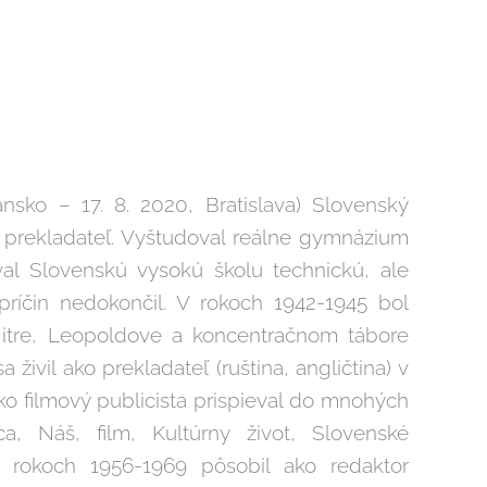
liansko – 17. 8. 2020, Bratislava) Slovenský
ik, prekladateľ. Vyštudoval reálne gymnázium
val Slovenskú vysokú školu technickú, ale
príčin nedokončil. V rokoch 1942-1945 bol
itre, Leopoldove a koncentračnom tábore
živil ako prekladateľ (ruština, angličtina) v
o filmový publicista prispieval do mnohých
ca, Náš, film, Kultúrny život, Slovenské
V rokoch 1956-1969 pôsobil ako redaktor