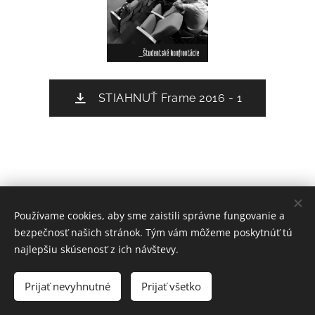
STIAHNUŤ Frame 2016 - 1
Používame cookies, aby sme zaistili správne fungovanie a
bezpečnosť našich stránok. Tým vám môžeme poskytnúť tú
najlepšiu skúsenosť z ich návštevy.
KFS © 2023
Prijať nevyhnutné
Prijať všetko
Cookies