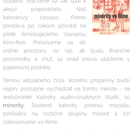
študenti. Vraciame sa tak späť k
akejsi prapodstate. Náš
katedrový časopis
Frame
prestáva po rokoch pôsobiť na
pôde filmologického časopisu
Kino-Ikon
. Presúvame sa do
online priestoru, no raz, ak budú finančné
prostriedky a chuť, sa snáď znova ukážeme v
papierovej podobe.
Témou aktuálneho čísla, ktorého príspevky budú
najprv postupne vychádzať na tomto mieste - na
webstránke Katedry audiovizuálnych štúdií, sú
minority
. Študenti katedry prinesú mozaiku
pohľadov na rozličné skupiny minorít a ich
zobrazovanie vo filme.