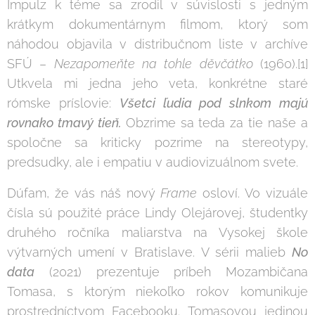
Impulz k téme sa zrodil v súvislosti s jedným
krátkym dokumentárnym filmom, ktorý som
náhodou objavila v distribučnom liste v archíve
SFÚ –
Nezapomeňte na tohle děvčátko
(1960).[1]
Utkvela mi jedna jeho veta, konkrétne staré
rómske príslovie:
Všetci ľudia pod slnkom majú
rovnako tmavý tieň.
Obzrime sa teda za tie naše a
spoločne sa kriticky pozrime na stereotypy,
predsudky, ale i empatiu v audiovizuálnom svete.
Dúfam, že vás náš nový
Frame
osloví. Vo vizuále
čísla sú použité práce Lindy Olejárovej, študentky
druhého ročníka maliarstva na Vysokej škole
výtvarných umení v Bratislave. V sérii malieb
No
data
(2021) prezentuje príbeh Mozambičana
Tomasa, s ktorým niekoľko rokov komunikuje
prostredníctvom Facebooku. Tomasovou jedinou