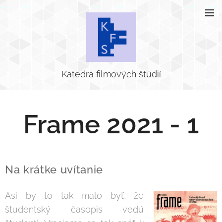
Katedra filmových štúdií
Frame 2021 - 1
Na krátke uvítanie
Asi by to tak malo byť, že
študentský časopis vedú