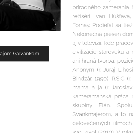
prírodného zamerania. 
režiséri Ivan Húšťava
Fornay. Podieľal sa t
Nekonečná pieseň domov
aj v televízii, kde prac
civilizácie staroveku 
rajom Galvánkom
ani hraná tvorba, pozíc
Anonym (r. Juraj Lihosi
Bindzár, 1990), R.S.C. (
mama a ja (r. Jaroslav
kameramanská práca n
skupiny Elán. Spol
Švankmajerom, a to na
celovečerných filmoch 
svoj život (2010). V ro