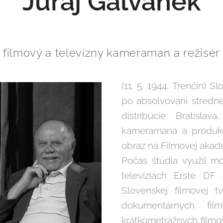
Juraj Galvánek
filmový a televízny kameraman a režisé
(11. 5. 1944, Trenčín) 
po absolvovaní strednej
distribúcie Bratisla
kameramana a produkci
obraz na Filmovej akad
Počas štúdia využil 
televíziách Erste DF
Slovenskej filmovej t
dokumentárnych fil
krátkometrážnych filmo