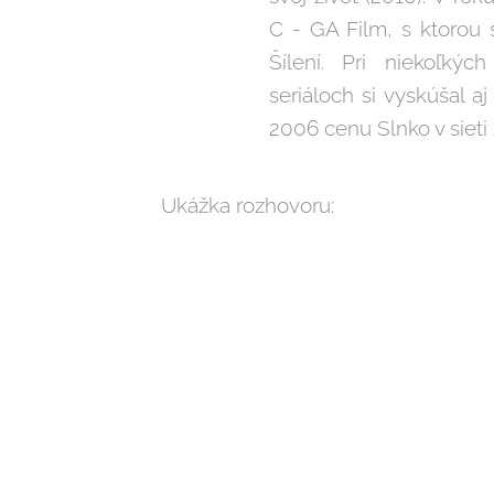
C - GA Film, s ktorou s
Šílení. Pri niekoľký
seriáloch si vyskúšal aj
2006 cenu Slnko v sieti
Ukážka rozhovoru: