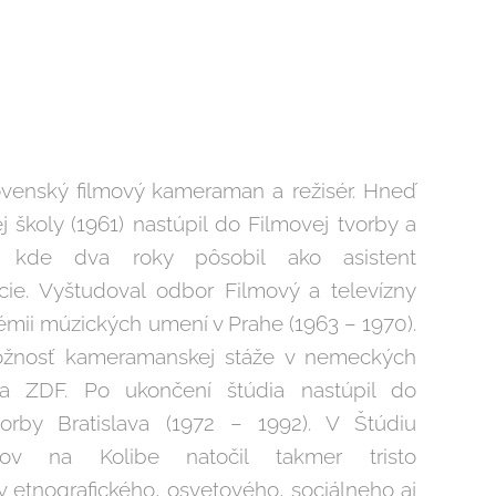
r
Slovenský filmový kameraman a režisér. Hneď
 školy (1961) nastúpil do Filmovej tvorby a
va, kde dva roky pôsobil ako asistent
e. Vyštudoval odbor Filmový a televízny
émii múzických umení v Prahe (1963 – 1970).
možnosť kameramanskej stáže v nemeckých
 a ZDF. Po ukončení štúdia nastúpil do
vorby Bratislava (1972 – 1992). V Štúdiu
mov na Kolibe natočil takmer tristo
v etnografického, osvetového, sociálneho aj