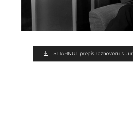
STIAHNUŤ prepis rozhovoru s Ju