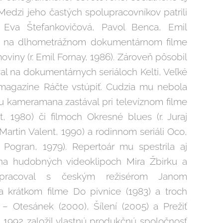
Medzi jeho častých spolupracovníkov patrili
, Eva Štefankovičová, Pavol Benca, Emil
iež na dlhometrážnom dokumentárnom filme
iny (r. Emil Fornay, 1986). Zároveň pôsobil
oval na dokumentárnych seriáloch Kelti, Veľké
a magazíne Ráčte vstúpiť. Cudzia mu nebola
iu kameramana zastával pri televíznom filme
t, 1980) či filmoch Okresné blues (r. Juraj
r. Martin Valent, 1990) a rodinnom seriáli Oco,
 Pogran, 1979). Repertoár mu spestrila aj
a hudobných videoklipoch Mira Žbirku a
upracoval s českým režisérom Janom
 krátkom filme Do pivnice (1983) a troch
– Otesánek (2000), Šílení (2005) a Prežiť
ku 1992 založil vlastnú produkčnú spoločnosť